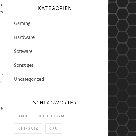
hr
KATEGORIEN
rs
Gaming
Hardware
Software
Sonstiges
ie
Uncategorized
o,
SCHLAGWÖRTER
he
AMD
BILDSCHIRM
CHIPSATZ
CPU