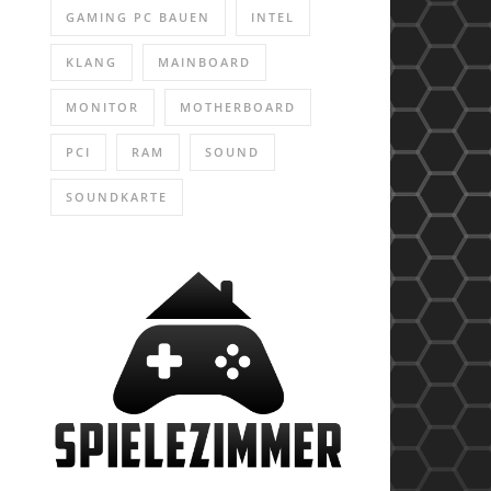
GAMING PC BAUEN
INTEL
KLANG
MAINBOARD
MONITOR
MOTHERBOARD
PCI
RAM
SOUND
SOUNDKARTE