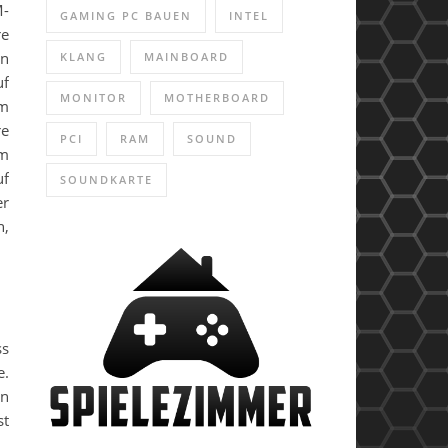
M-
GAMING PC BAUEN
INTEL
re
en
KLANG
MAINBOARD
uf
MONITOR
MOTHERBOARD
em
re
PCI
RAM
SOUND
im
uf
SOUNDKARTE
er
n,
ss
e.
n
st