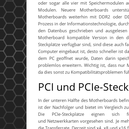
oder sogar alle vier mit Speichermodulen a
Modulen. Neuere Motherboards unterstü
Motherboards weiterhin mit DDR2 oder DDR
Prozess in der Informationstechnologie, durc
den Datenbus geschrieben und ausgelesen 
Motherboard kompatible Version in den d
Steckplätze verfügbar sind, sind diese auch f
Computer eingebaut ist, desto schneller ist
dem PC geöffnet wurde, Daten darin speic
problemlos erweitern. Wichtig ist, dass nu
da dies sonst zu Kompatibilitätsproblemen fü
PCI und PCIe-Steck
In der unteren Hälfte des Motherboards befind
ist der Nachfolger und bietet im Vergleich 
Die PCIe-Steckplätze eignen sich f
und Netzwerkkarten vorgesehen sind. Je meh
die Transferrate. Derzeit sind x4, x8 und x16 f