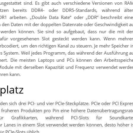
usgestattet sind. Es gibt auch verschiedene Versionen von RA
tzen bereits DDR4- oder DDR5-Standards, während älte
1 arbeiten. „Double Data Rate“ oder „DDR“ beschreibt ein
h den Daten mit der doppelten Datenrate oder Geschwindigkeit a
werden können. Sie sind so aufgebaut, dass nur die mit d
afür vorgesehenen Slot gesteckt werden kann. Wenn mehre
arbcodiert, um den richtigen Kanal zu steuern. Je mehr Speicher 
 das System. Weil jedes Programm, das während der Ausführung a
hert. Die meisten Laptops und PCs können den Arbeitsspeich
r Module mit derselben Kapazität und Frequenz verwendet werde
hren kann.
platz
en sich drei PCI- und vier PCIe-Steckplätze. PCIe oder PCI Expre
zu früheren Produkten pro Pin eine höhere Datenübertragungsrat
ür Grafikkarten, während PCI-Slots für Soundkarte
r Lanes in einem Slot verwendet werden können, desto höher i
ür PCIe-Slots üblich.