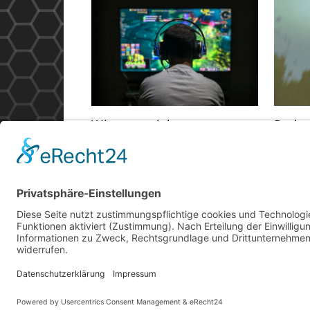
Wie man sich vom
Path 
professionellen Gaming-
Chara
Januar 26
Alltag ablenken und neue
Energie tanken kann
September 12, 2025