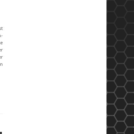
st
A-
ke
er
er
on