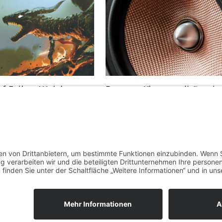
of Exile – Welcher
Bessere Klangqualität mit
kter passt zu dir?
dedizierten Soundkarten
, 2022
März 16, 2021