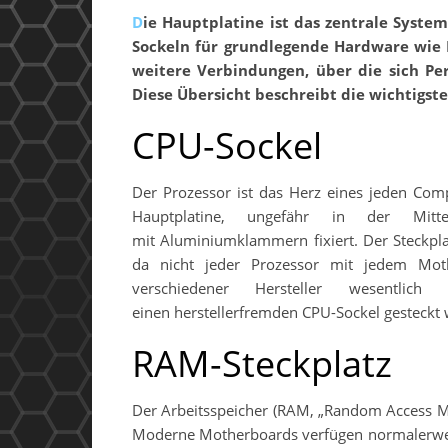
Die Hauptplatine ist das zentrale System eines Computers, das alle Komponenten verbindet. Neben
Sockeln für grundlegende Hardware wie P
weitere Verbindungen, über die sich Pe
Diese Übersicht beschreibt die wichtigs
CPU-Sockel
Der Prozessor ist das Herz eines jeden Compu
Hauptplatine, ungefähr in der Mi
mit Aluminiumklammern fixiert. Der Steckp
da nicht jeder Prozessor mit jedem Moth
verschiedener Hersteller wesentlic
einen herstellerfremden CPU-Sockel gesteckt
RAM-Steckplatz
Der Arbeitsspeicher (RAM, „Random Access Mem
Moderne Motherboards verfügen normalerweis