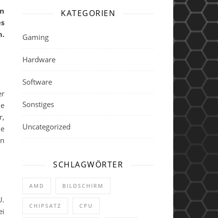
KATEGORIEN
es
n.
Gaming
Hardware
Software
er
Sonstiges
e
r,
Uncategorized
le
n
SCHLAGWÖRTER
AMD
BILDSCHIRM
U.
CHIPSATZ
CPU
ei