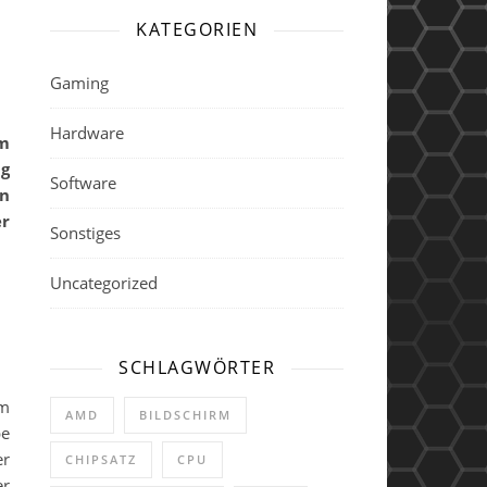
KATEGORIEN
Gaming
Hardware
ig
Software
en
er
Sonstiges
Uncategorized
SCHLAGWÖRTER
em
AMD
BILDSCHIRM
be
er
CHIPSATZ
CPU
er