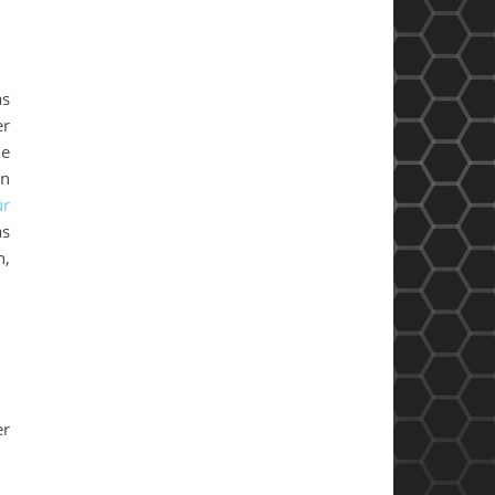
as
er
ie
en
ür
as
n,
er