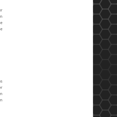
er
rn
he
ne
as
er
en
en