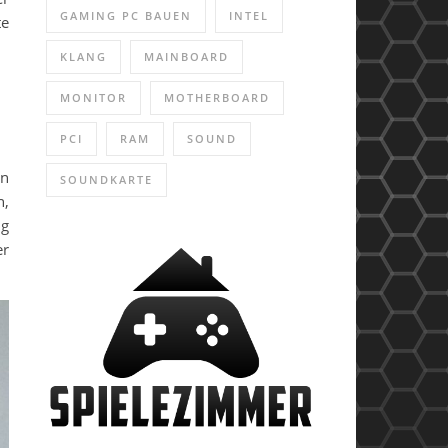
GAMING PC BAUEN
INTEL
te
KLANG
MAINBOARD
MONITOR
MOTHERBOARD
PCI
RAM
SOUND
nn
SOUNDKARTE
n,
ug
er