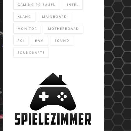
GAMING PC BAUEN
INTEL
KLANG
MAINBOARD
MONITOR
MOTHERBOARD
PCI
RAM
SOUND
SOUNDKARTE