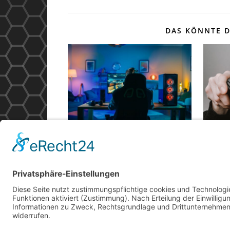
DAS KÖNNTE D
Kühler spielen: Praktische
Die b
Tipps zur Wärmeisolierung
für e
im Spielezimmer
Zocke
April 30, 2024
November