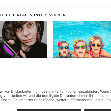
ICH EBENFALLS INTERESSIEREN
esten Möglichkeiten
Beim Spielen hoch hinaus
inen Ausgleich für
– mit Qualität und
r
Sicherheit
 25, 2024
Mai 31, 2022