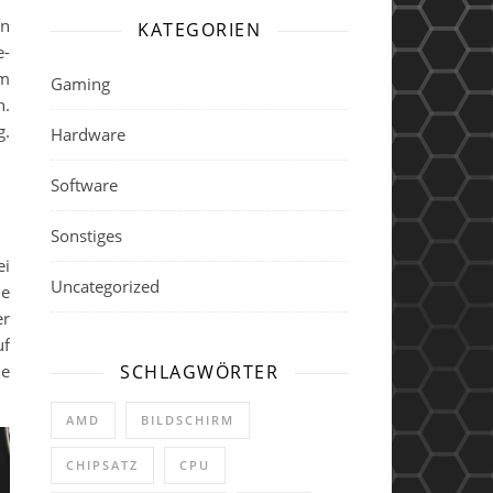
KATEGORIEN
e-
um
Gaming
n.
g.
Hardware
Software
Sonstiges
ei
Uncategorized
ne
er
uf
le
SCHLAGWÖRTER
AMD
BILDSCHIRM
CHIPSATZ
CPU