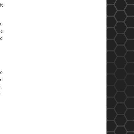
it
en
te
nd
so
nd
n,
n.