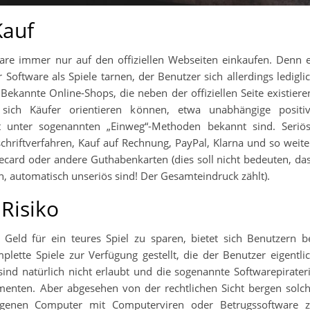
Kauf
ware immer nur auf den offiziellen Webseiten einkaufen. Denn 
r Software als Spiele tarnen, der Benutzer sich allerdings ledigli
 Bekannte Online-Shops, die neben der offiziellen Seite existiere
ich Käufer orientieren können, etwa unabhängige positi
 unter sogenannten „Einweg“-Methoden bekannt sind. Seriö
riftverfahren, Kauf auf Rechnung, PayPal, Klarna und so weite
ecard oder andere Guthabenkarten (dies soll nicht bedeuten, da
n, automatisch unseriös sind! Der Gesamteindruck zählt).
 Risiko
 Geld für ein teures Spiel zu sparen, bietet sich Benutzern b
lette Spiele zur Verfügung gestellt, die der Benutzer eigentli
ind natürlich nicht erlaubt und die sogenannte Softwarepirater
umenten. Aber abgesehen von der rechtlichen Sicht bergen solc
eigenen Computer mit Computerviren oder Betrugssoftware 