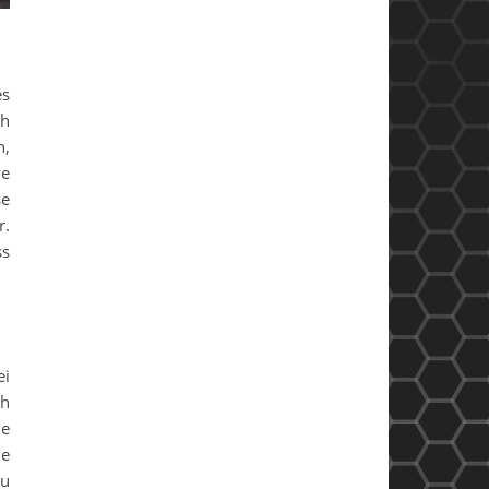
es
ch
n,
ve
se
r.
ss
ei
ch
ie
he
zu